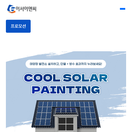
회사소개
이서이앤씨
프로모션
사업소개
사업프로세스
자재유통
시공사례
고객센터
프로모션