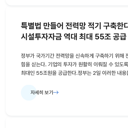
지난 2020년 4070㎿로 정점을 찍은 뒤 하락하
2년 연속 5% 넘는 증가율을 보이며 뚜렷한 반등세를 
특별법 만들어 전력망 적기 구축한
시설투자자금 역대 최대 55조 공급
정부가 국가기간 전력망을 신속하게 구축하기 위해 
힘을 싣는다. 기업의 투자가 원활히 이뤄질 수 있도
최대인 55조원을 공급한다.정부는 2일 이러한 내용을
경제정책방향'을 발표했다.우선 전력망 특별법의 조속
특별법에는 총리 주재 전력망위원회 설치, 인허가의제
자세히 보기
토지주 조기 협의 인센티브 강화 등의 내용이 담겨 
위해 국기기간 전력망 구축 과정 전반에 대한 국가 
조속 추진, 갈등 조정 등을 위한 정부 차원의 조정기
애로해소·규제 개선 등에 나설 방침이다.주요 국가기