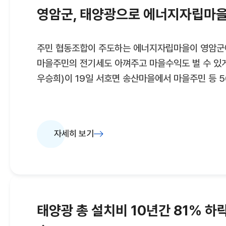
진행 상황, 지연 사유 등도 월별로 상시 점검한다.1
영암군, 태양광으로 에너지자립마을
보급 확산 방안을 발표하고, 현재 2곳인 수소특화
나간다.기후 금융을 활성화하기 위해 배출권거래제 
주민 협동조합이 주도하는 에너지자립마을이 영암군에
(2026~2035년)에 '
마을주민의 전기세도 아껴주고 마을수익도 벌 수 있게
우승희)이 19일 서호면 송산마을에서 마을주민 등 
'2024년 주민주도형 에너지자립마을 준공식'을 개
에너자립마을은 에너지 자급자족 확대와 자립 실현을
신재생에너지를 마을주민과 함께 설치하는 민선 8기
자세히 보기
공약사업이다. 에너지협동조합을 구성해 사업을 진행
설치비용의 80%, 최대 5,000만원을 지원해 주는
송산마을과 학산면 신안정마을은 올해 6월 모집공고
에너지자립마을에 선정됐다. 송산마을은 이번 조성
옥상에 25.5kW, 14가구에 3kW씩 총 67.5kW
태양광 총 설치비 10년간 81% 하락.
태양광 발전설비들은 마을에 연간 9만8,000kWh