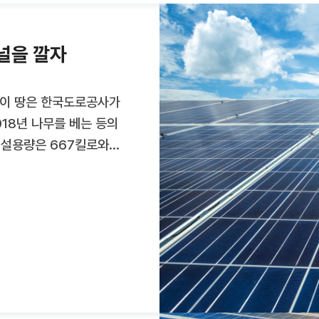
자 물량 1.7GW를
 말 기타 전국물량으로
기 중인 발전사업자의
널을 깔자
업자 재분배를 마치고,
사업자에게 배분될
 이 땅은 한국도로공사가
18년 나무를 베는 등의
시설용량은 667킬로와트
현 1호기’의 발전용량
 여기서 연간 생산하는
당할 수 있습니다.
사와 계약한
선장간이역 철도
섰습니다. 이 부지는
폐선로가 된 곳입니다.
축동부터 도고면에