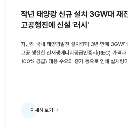
자립률을 높이겠다"고 말했다.함평군은 2021년부
확대를 위해 융복합지원사업을 추
작년 태양광 신규 설치 3GW대 재
고공행진에 신설 '러시'
지난해 국내 태양광발전 설치량이 3년 만에 3GW대
고공 행진한 신재생에너지공급인증서(REC) 가격과 
100% 공급) 대응 수요의 증가 등으로 인해 설치량이
전력거래소 전력통계정보시스템(EPSIS)에 따르면 
설치량은 3152㎿를 기록했다. 이는 전년 신규 
6.2% 증가한 수치이자 지난 2021년(3586㎿) 
실적이다.EPSIS에 반영된 설비용량 통계는 전력 거
물량을 기준으로 산정된다. 자가용, 전력직거래(PPA
자세히 보기
용량은 제외된다. 자가용 물량은 연간 400㎿ 안
신규 설치량은 3500㎿를 넘어설 것이 유력시된다