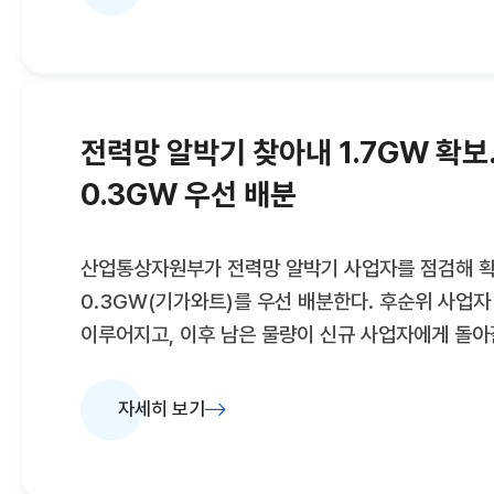
민간주차장에 대해서는 ‘설치 의무’를 두지 않았고, 
지방자치단체가 ‘재정적·행정적 지원’을 할 수 있도록
개정은, 전체의 10%도 되지 않는 우리나라 재생에
위해선 ‘주차장 태양광’ 설치를 의무화하는 조처가 
전력망 알박기 찾아내 1.7GW 확
이뤄진 것이다. 주차 대수가
0.3GW 우선 배분
산업통상자원부가 전력망 알박기 사업자를 점검해 확
0.3GW(기가와트)를 우선 배분한다. 후순위 사업
이루어지고, 이후 남은 물량이 신규 사업자에게 돌
12일 한국전력공사 누리집 '한전on'을 통해 호남
(메가와트)를 공개한다고 밝혔다.신규 발전사업 희망
자세히 보기
0시부터 여유물량 소진시까지 신청접수 순으로 배분 
당국은 지난해 하반기부터 전력망만 선점하고 발전사