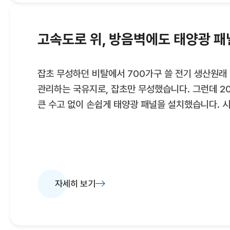
'알박기' 사업자에 대한 관리 강화를 추진해, 허수사업
발굴한 바 있다.산업부는 나머지 1.4GW는 다음 달
배분한다.확보된 계통 여유물량은 전력망에 접속대
고속도로 위, 방음벽에도 태양광 패
접속시기를 앞당기는 데 사용된다.이번 달 후순위 사
물량이 남을 경우 다음 달 신규 발전사업을 원하는 
잡초 무성하던 비탈에서 700가구 쓸 전기 생산원래
예정이다.접속시기 조정 희망의사를 확인한
관리하는 국유지로, 잡초만 무성했습니다. 그런데 20
큰 수고 없이 손쉽게 태양광 패널을 설치했습니다. 
(kW)입니다. 300미터(m)쯤 떨어진 곳에 있는 ‘죽
745kW를 합하면 1.4메가와트(MW) 규모입니다.
전력은 약 700가구가 1년 내내 쓰는 전기수요를 감
사람들이 많이 오가지 않는 이곳의 관리는 발전시행
안전관리대행업체가 맡고 있습니다.충남 아산시 옛 
자세히 보기
부근에는 자전거도로 지붕에 태양광 발전시설이 들어
2008년 장항선 철길을 직선으로 만드는 과정에서 
아산시는 2019년 민간 시행사와 협약해 아산시 방