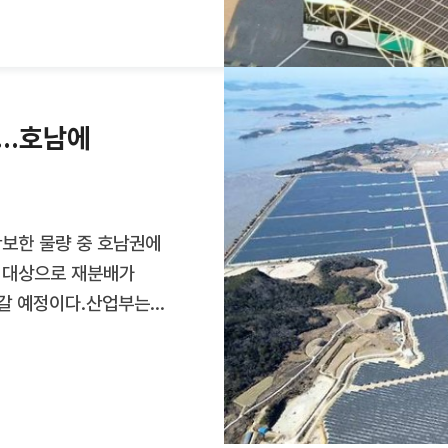
설치하려는 경우 국가·
 규정했다.이번 법
너지 비중을 끌어올리기
필요하다는 공감대 속에서
보…호남에
보한 물량 중 호남권에
자 대상으로 재분배가
아갈 예정이다.산업부는
지역 여유용량 336㎿
자는 오는 28일
받을 수 있다.전력
업을 하지 않는 일명