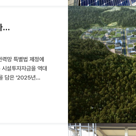
다 2023년을 기점으로
보이고 있다.REC, RE
다…
전력망 특별법 제정에
록 시설투자자금을 역대
 담은 '2025년
 입법을 추진한다.
를 통한 절차 간소화,
있다.전력망 적기 구축을
역할을 강화한다. 인허가
관 운영, 경과지역
간 전력망 구축에 대한