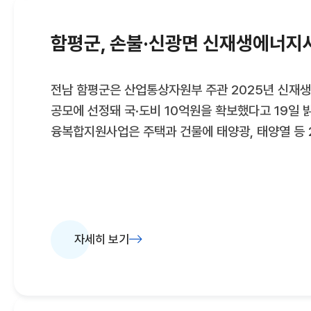
이르는 폐철도 10.4킬로미터(km) 구간에 폭 3m
닦았습니다. 또 자전거도로에 지붕을 만들
함평군, 손불·신광면 신재생에너지
전남 함평군은 산업통상자원부 주관 2025년 신재
공모에 선정돼 국·도비 10억원을 확보했다고 19일
융복합지원사업은 주택과 건물에 태양광, 태양열 등 
신재생에너지원 설비 설치비를 지원한다. 에너지원에
80%를 지원해 약 20%의 자부담률로 군민 부담을
있다.이번 공모에 선정된 지역은 그동안 선정되지 않
일원을 대상으로 한다.함평군은 태양광 발전설비 주택
㎾)과 태양열 발전설비 건물(7~14㎡ 이하) 106
자세히 보기
설치하며 자체적으로 전기와 열을 생산해 에너지 자
이상익 함평군수는 "이번 공모 선정으로 군민의 에너
될 것으로 기대한다"며 "지속적인 신재생에너지 보급