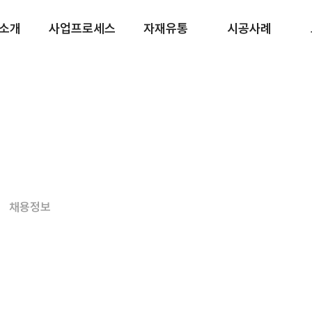
소개
사업프로세스
자재유통
시공사례
발전사업
사업성검토
모듈
토지
0컨설팅
설계
인버터
건물
원사업
시공
구조물
정부지원사업
 · 판매
사후관리
&M
SMP / REC
채용정보
선로조회 / 조례
수익률계산기