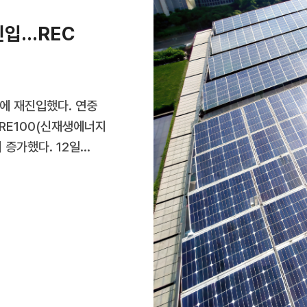
터 신재생에너지 보급
진입…REC
에 재진입했다. 연중
RE100(신재생에너지
 증가했다. 12일
지난해 신규 태양광 발전
설치량 2968㎿ 대비
이후 최대
래를 위해 계통에 접속한
)용 일부 발전설비
팎으로 올해 실제 태양광
.태양광 신규 설치량은