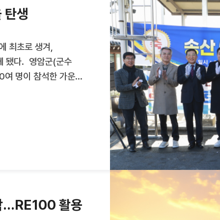
분기 태양광·해상풍력 등
 탄생
단지를 단계적으로 확대해
기본계획
 최초로 생겨,
 됐다. 영암군(군수
50여 명이 참석한 가운데
최했다. 주민주도형
 위해 태양광 등
 영암군의
하는 마을에 시설
 내용이다. 서호면
를 거쳐 영암군
사업으로 마을회관
의 태양광을 설치했다. 이
..RE100 활용
의 에너지를 생산해 줄