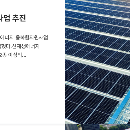
의 자전거도로를
사업 추진
생에너지 융복합지원사업
 밝혔다.신재생에너지
2종 이상의
 따라 설치 비용의 최대
 최소화해 호응을 얻고
은 손불면, 신광면
(3㎾) 235곳(909
곳(1442㎡) 규모로
립을 실현할 계획이다.
지 비용 절감에 도움이
 확대를 통해 에너지